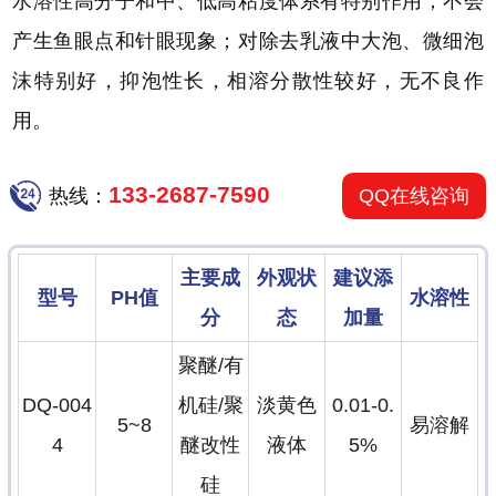
水溶性高分子和中、低高粘度体系有特别作用；不会
产生鱼眼点和针眼现象；对除去乳液中大泡、微细泡
沫特别好，抑泡性长，相溶分散性较好，无不良作
用。
133-2687-7590
热线：
QQ在线咨询
主要成
外观状
建议添
型号
PH值
水溶性
分
态
加量
聚醚/有
DQ-004
机硅/聚
淡黄色
0.01-0.
5~8
易溶解
4
醚改性
液体
5%
硅