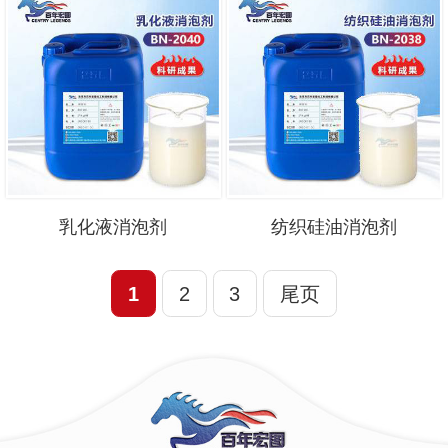
乳化液消泡剂
纺织硅油消泡剂
1
2
3
尾页