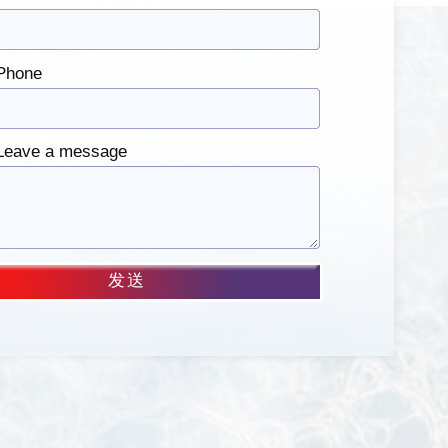
Phone
eave a message