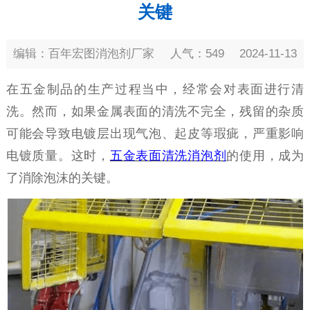
关键
编辑：百年宏图消泡剂厂家
人气：549
2024-11-13
在
五金制品
的生产过程当中，经常会对表面进行清
洗。然而，如果金属
表面
的
清洗不
完全
，残留的杂质
可能会导致电镀层出现气泡、起皮等
瑕疵
，严重影响
电镀质量。
这时，
五金表面清洗消泡剂
的使用，成为
了消除泡沫的关键。