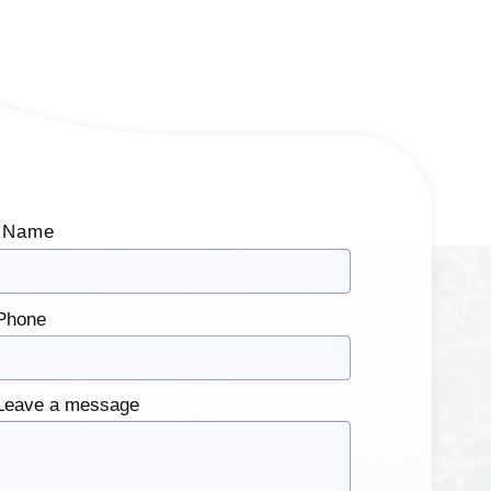
 Name
Phone
eave a message