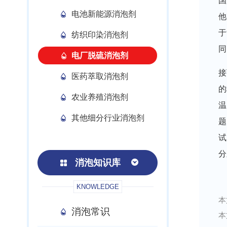
国
电池新能源消泡剂
他
于
纺织印染消泡剂
同
电厂脱硫消泡剂
接
医药萃取消泡剂
的
农业养殖消泡剂
温
其他细分行业消泡剂
题
试
分
消泡知识库
KNOWLEDGE
本
消泡常识
本